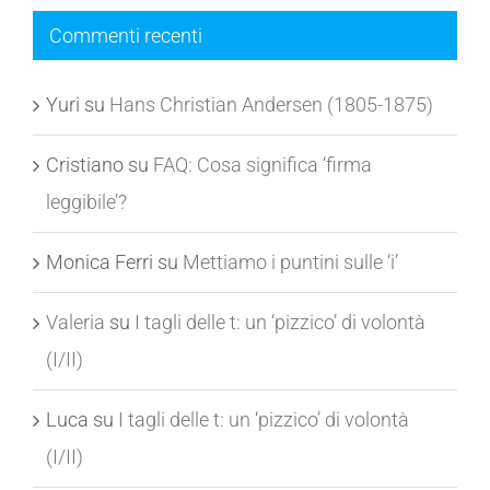
Commenti recenti
Yuri
su
Hans Christian Andersen (1805-1875)
Cristiano
su
FAQ: Cosa significa ‘firma
leggibile’?
Monica Ferri
su
Mettiamo i puntini sulle ‘i’
Valeria
su
I tagli delle t: un ‘pizzico’ di volontà
(I/II)
Luca
su
I tagli delle t: un ‘pizzico’ di volontà
(I/II)