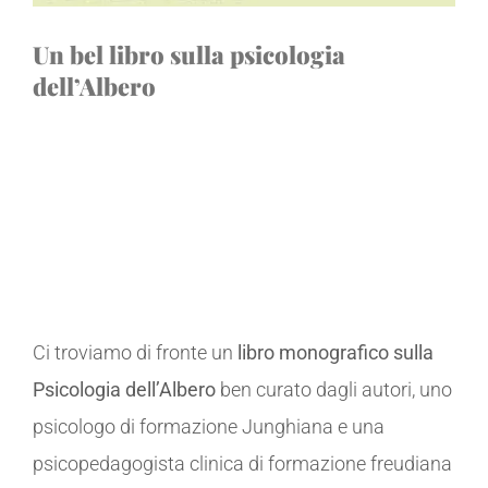
Un bel libro sulla psicologia
dell’Albero
Renato Crivelli, Francesca Zannoni
Psicologia dell’albero.
Simboli, Archetipi e
modelli clinici tra psicologia e grafologia
.
La vita felice, 2021.
Ci troviamo di fronte un
libro monografico sulla
Psicologia dell’Albero
ben curato dagli autori, uno
psicologo di formazione Junghiana e una
psicopedagogista clinica di formazione freudiana