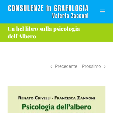
Salta
al
contenuto
Un bel libro sulla psicologia
dell’Albero
Precedente
Prossimo
Ingrandisci
immagine