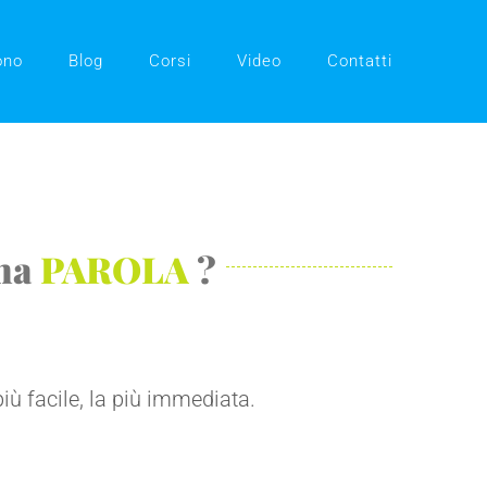
ono
Blog
Corsi
Video
Contatti
una
PAROLA
?
più facile, la più immediata.