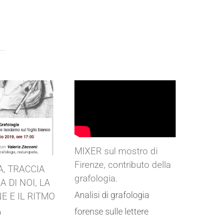
MIXER sul mostro di
Firenze, contributo della
A, TRACCIA
grafologia.
A DI NOI, LA
Analisi di grafologia
E E IL RITMO
forense sulle lettere
O