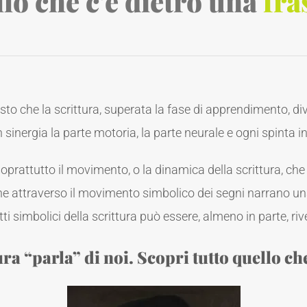
llo che c’è dietro una
fra
to che la scrittura, superata la fase di apprendimento, d
n sinergia la parte motoria, la parte neurale e ogni spinta in
attutto il movimento, o la dinamica della scrittura, che 
 che attraverso il movimento simbolico dei segni narrano una
ti simbolici della scrittura può essere, almeno in parte, riv
ura “parla” di noi. Scopri tutto quello ch