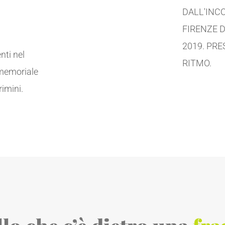
DALL'INC
FIRENZE 
2019. PRE
nti nel
RITMO.
 memoriale
rimini.