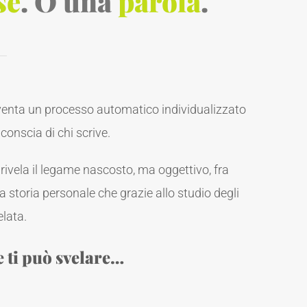
se
. O una
parola
.
iventa un processo automatico individualizzato
conscia di chi scrive.
rivela il legame nascosto, ma oggettivo, fra
 storia personale che grazie allo studio degli
elata.
e ti può svelare…