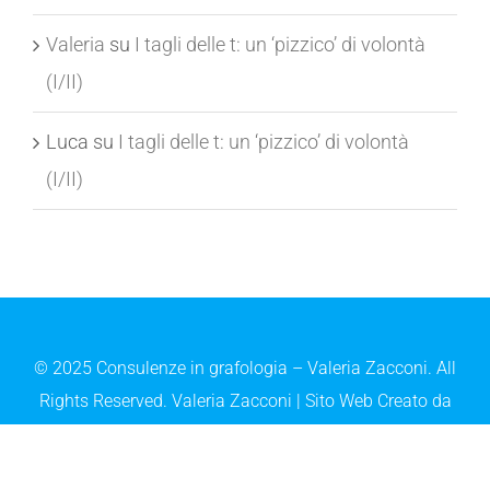
Valeria
su
I tagli delle t: un ‘pizzico’ di volontà
(I/II)
Luca
su
I tagli delle t: un ‘pizzico’ di volontà
(I/II)
© 2025 Consulenze in grafologia – Valeria Zacconi. All
Rights Reserved. Valeria Zacconi | Sito Web Creato da
Web Marketing Aziendale