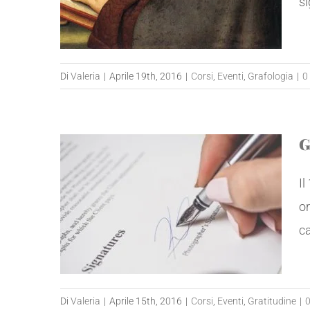
si
Di
Valeria
|
Aprile 19th, 2016
|
Corsi
,
Eventi
,
Grafologia
|
0
G
Il
or
ca
Di
Valeria
|
Aprile 15th, 2016
|
Corsi
,
Eventi
,
Gratitudine
|