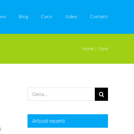
ono
Blog
Corsi
Video
Contatti
Home
Corsi
Cerca
per:
Articoli recenti
i