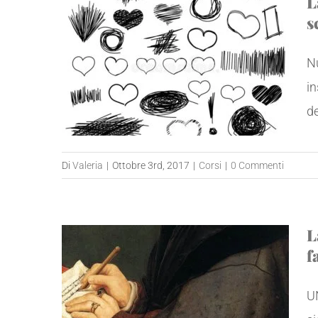
L
s
N
in
dei
Di
Valeria
|
Ottobre 3rd, 2017
|
Corsi
|
0 Commenti
L
f
UN