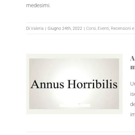
medesimi.
Di
Valeria
|
Giugno 24th, 2022
|
Corsi
,
Eventi
,
Recensioni e 
A
m
Un
is
de
im