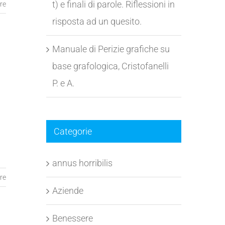
t) e finali di parole. Riflessioni in
re
risposta ad un quesito.
Manuale di Perizie grafiche su
base grafologica, Cristofanelli
P. e A.
Categorie
annus horribilis
re
Aziende
Benessere