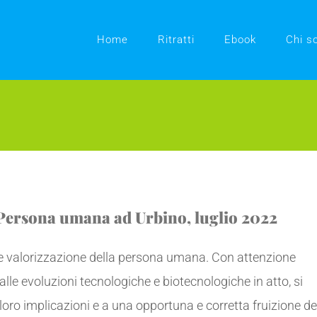
Home
Ritratti
Ebook
Chi s
Persona umana ad Urbino, luglio 2022
e e valorizzazione della persona umana. Con attenzione
alle evoluzioni tecnologiche e biotecnologiche in atto, si
loro implicazioni e a una opportuna e corretta fruizione de