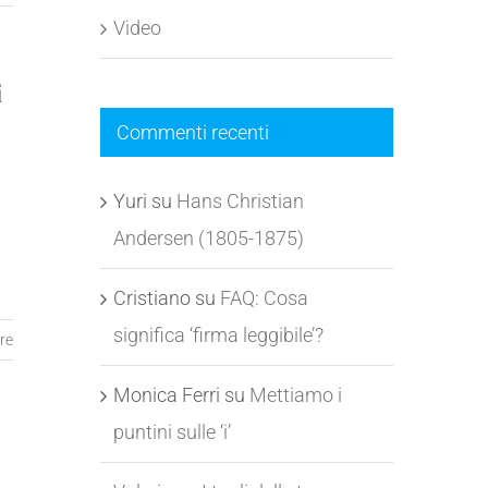
Video
i
Commenti recenti
Yuri
su
Hans Christian
Andersen (1805-1875)
Cristiano
su
FAQ: Cosa
significa ‘firma leggibile’?
re
Monica Ferri
su
Mettiamo i
puntini sulle ‘i’