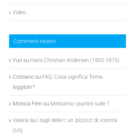
Video
Commenti recenti
Yuri
su
Hans Christian Andersen (1805-1875)
Cristiano
su
FAQ: Cosa significa ‘firma
leggibile’?
Monica Ferri
su
Mettiamo i puntini sulle ‘i’
Valeria
su
I tagli delle t: un ‘pizzico’ di volontà
(I/II)