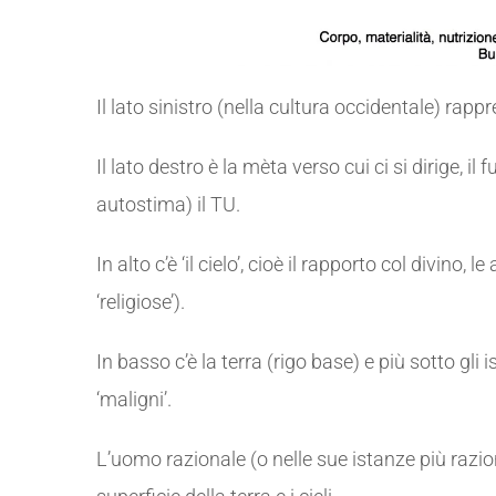
Il lato sinistro (nella cultura occidentale) rappre
Il lato destro è la mèta verso cui ci si dirige, i
autostima) il TU.
In alto c’è ‘il cielo’, cioè il rapporto col divin
‘religiose’).
In basso c’è la terra (rigo base) e più sotto gli is
‘maligni’.
L’uomo razionale (o nelle sue istanze più razion