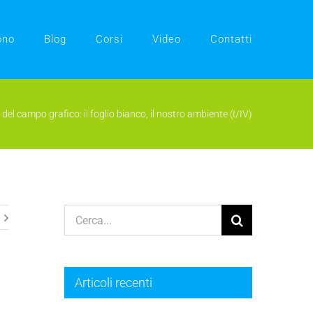
ono
Blog
Corsi
Video
Contatti
el campo grafico: il foglio bianco, il nostro ambiente (I/IV)
Cerca
per:
Articoli recenti