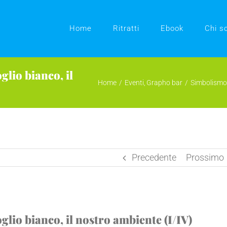
Home
Ritratti
Ebook
Chi s
glio bianco, il
Home
Eventi
Grapho bar
Simbolismo d
Precedente
Prossimo
glio bianco, il nostro ambiente (I/IV)