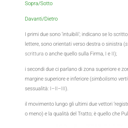
Sopra/Sotto
Davanti/Dietro
I primi due sono ‘intuibili’; indicano se lo scritto
lettere, sono orientati verso destra o sinistra (
s
scrittura
o anche quello sulla Firma,
I
e
II
);
i secondi due ci parlano di zona superiore e zona i
margine superiore e inferiore (
simbolismo verti
sessualità:
I
–
II
–
III
).
il movimento lungo gli ultimi due vettori ‘regis
o meno) e la qualità del Tratto; è quello che 