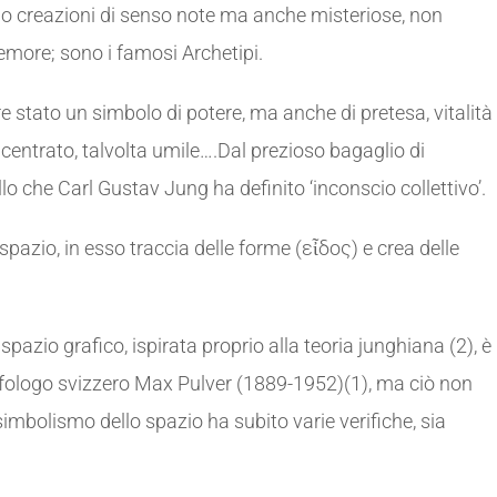
no creazioni di senso note ma anche misteriose, non
remore; sono i famosi Archetipi.
 stato un simbolo di potere, ma anche di pretesa, vitalità
centrato, talvolta umile….Dal prezioso bagaglio di
lo che Carl Gustav Jung ha definito ‘inconscio collettivo’.
 spazio, in esso traccia delle forme (εἶδος) e crea delle
azio grafico, ispirata proprio alla teoria junghiana (2), è
afologo svizzero Max Pulver (1889-1952)(1), ma ciò non
simbolismo dello spazio ha subito varie verifiche, sia