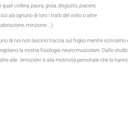
 quali
collera, paura, gioia, disgusto, piacere,
o ad ognuno di loro i tratti del volto o altre
sudorazione, minzione….).
uno di noi non lascino traccia sul foglio mentre scriviamo 
regolano la nostra fisiologia neuro-muscolare. Dallo studi
alire alle ‘emozioni’ e alla motricità personale che lo hann