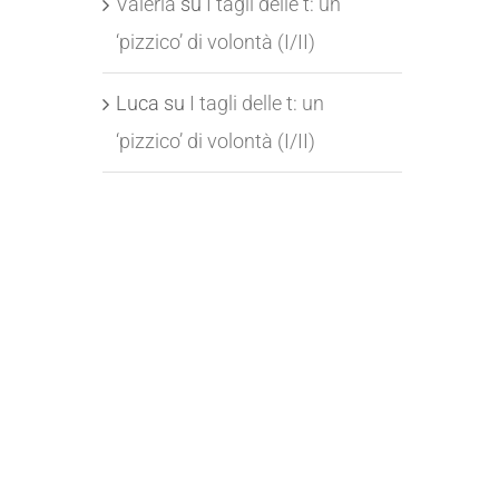
Valeria
su
I tagli delle t: un
‘pizzico’ di volontà (I/II)
Luca
su
I tagli delle t: un
‘pizzico’ di volontà (I/II)