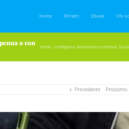
Home
Ritratti
Ebook
Chi s
 penna o con
Home
Intelligenza
Recensioni e contributi
Scuol
Precedente
Prossimo