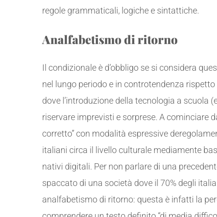
regole grammaticali, logiche e sintattiche.
Analfabetismo di ritorno
Il condizionale è d’obbligo se si considera qu
nel lungo periodo e in controtendenza rispetto agl
dove l’introduzione della tecnologia a scuola (e n
riservare imprevisti e sorprese. A cominciare 
corretto” con modalità espressive deregolament
italiani circa il livello culturale mediamente ba
nativi digitali. Per non parlare di una precede
spaccato di una società dove il 70% degli itali
analfabetismo di ritorno: questa è infatti la pe
comprendere un testo definito “di media difficol