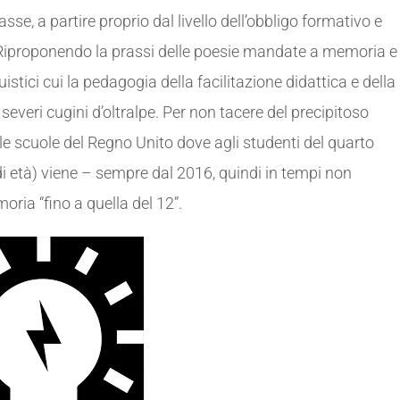
asse, a partire proprio dal livello dell’obbligo formativo e
. Riproponendo la prassi delle poesie mandate a memoria e
uistici cui la pedagogia della facilitazione didattica e della
 severi cugini d’oltralpe. Per non tacere del precipitoso
le scuole del Regno Unito dove agli studenti del quarto
di età) viene – sempre dal 2016, quindi in tempi non
oria “fino a quella del 12”.