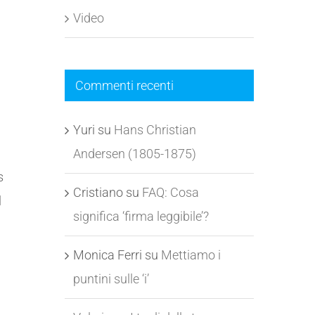
Video
Commenti recenti
Yuri
su
Hans Christian
Andersen (1805-1875)
s
Cristiano
su
FAQ: Cosa
l
significa ‘firma leggibile’?
Monica Ferri
su
Mettiamo i
puntini sulle ‘i’