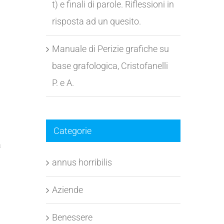
t) e finali di parole. Riflessioni in
risposta ad un quesito.
Manuale di Perizie grafiche su
base grafologica, Cristofanelli
P. e A.
Categorie
a
annus horribilis
ù
Aziende
Benessere