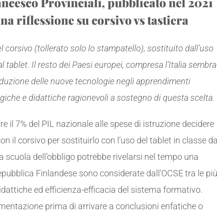
ncesco Provinciali, pubblicato nel 2021
na riflessione su corsivo vs tastiera
l corsivo (tollerato solo lo stampatello), sostituito dall’uso
l tablet. Il resto dei Paesi europei, compresa l’Italia sembra
oduzione delle nuove tecnologie negli apprendimenti
iche e didattiche ragionevoli a sostegno di questa scelta.
e il 7% del PIL nazionale alle spese di istruzione decidere
on il corsivo per sostituirlo con l’uso del tablet in classe d
a scuola dell’obbligo potrebbe rivelarsi nel tempo una
Repubblica Finlandese sono considerate dall’OCSE tra le pi
attiche ed efficienza-efficacia del sistema formativo.
imentazione prima di arrivare a conclusioni enfatiche o