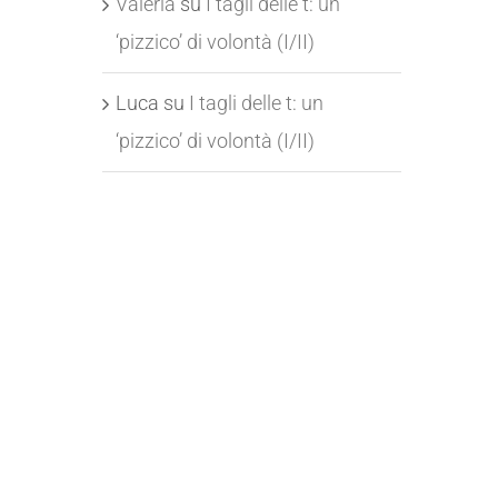
Valeria
su
I tagli delle t: un
‘pizzico’ di volontà (I/II)
Luca
su
I tagli delle t: un
‘pizzico’ di volontà (I/II)