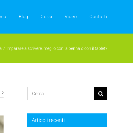
ono
Blog
Corsi
Video
Contatti
a
Imparare a scrivere: meglio con la penna o con il tablet?
Cerca
per:
Articoli recenti