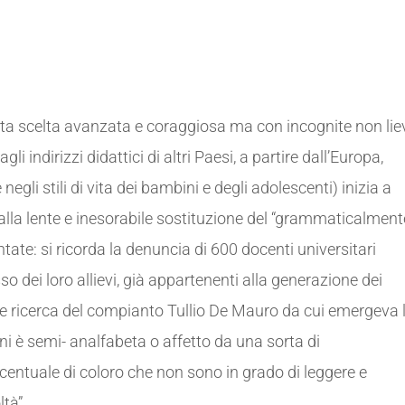
esta scelta avanzata e coraggiosa ma con incognite non lie
i indirizzi didattici di altri Paesi, a partire dall’Europa,
egli stili di vita dei bambini e degli adolescenti) inizia a
dalla lente e inesorabile sostituzione del “grammaticalment
ate: si ricorda la denuncia di 600 docenti universitari
sso dei loro allievi, già appartenenti alla generazione dei
nte ricerca del compianto Tullio De Mauro da cui emergeva 
ani è semi- analfabeta o affetto da una sorta di
rcentuale di coloro che non sono in grado di leggere e
tà”.