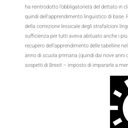
ha reintrodotto l’obbligatorietà del dettato in cl
quindi dell’apprendimento linguistico di base
della correzione lessicale degli strafalcioni ling
sufficienza per tutti aveva abituato anche i più
recupero dell’apprendimento delle tabelline nel
anno di scuola primaria (quindi dai nove anni 
sospetti di Brexit – imposto di impararle a mem