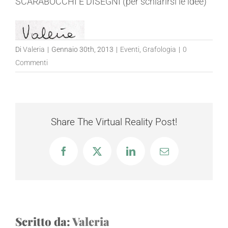
SCARABOCCHI E DISEGNI (per schiarirsi le idee)
Di
Valeria
|
Gennaio 30th, 2013
|
Eventi
,
Grafologia
|
0
Commenti
Share The Virtual Reality Post!
Facebook
X
LinkedIn
Email
Scritto da:
Valeria