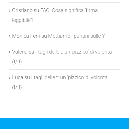
Yuri
su
Hans Christian Andersen (1805-1875)
Cristiano
su
FAQ: Cosa significa ‘firma
leggibile’?
Monica Ferri
su
Mettiamo i puntini sulle ‘i’
Valeria
su
I tagli delle t: un ‘pizzico’ di volontà
(I/II)
Luca
su
I tagli delle t: un ‘pizzico’ di volontà
(I/II)