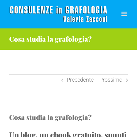
Salta
al
contenuto
Cosa studia la grafologia?
Precedente
Prossimo
Ingrandisci
Cosa studia la grafologia?
immagine
Un blog, un ebook gratuito, spunti