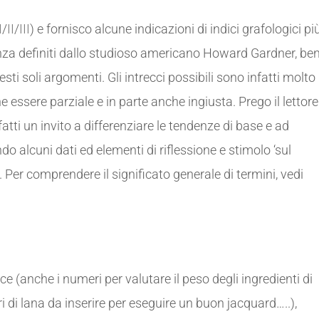
I
/
II
/
III
) e fornisco alcune indicazioni di indici grafologici pi
igenza definiti dallo studioso americano Howard Gardner, be
ti soli argomenti. Gli intrecci possibili sono infatti molto
ssere parziale e in parte anche ingiusta. Prego il lettore
nfatti un invito a differenziare le tendenze di base e ad
ndo alcuni dati ed elementi di riflessione e stimolo ‘sul
 Per comprendere il significato generale di termini, vedi
ace (anche i numeri per valutare il peso degli ingredienti di
ri di lana da inserire per eseguire un buon jacquard…..),