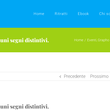
Home
Ritratti
Ebook
Chi s
uni segni distintivi.
Home
Eventi
Grapho 
Precedente
Prossimo
uni segni distintivi.