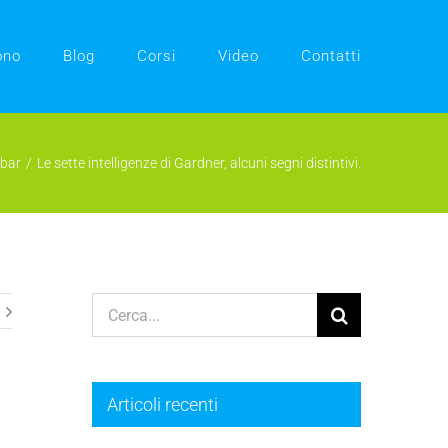
ono
Blog
Corsi
Video
Contatti
bar
Le sette intelligenze di Gardner, alcuni segni distintivi.
Cerca
per:
Articoli recenti