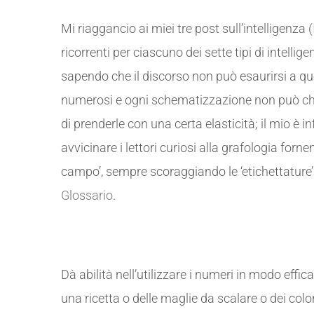
Mi riaggancio ai miei tre post sull’intelligenza (
ricorrenti per ciascuno dei sette tipi di intell
sapendo che il discorso non può esaurirsi a ques
numerosi e ogni schematizzazione non può che e
di prenderle con una certa elasticità; il mio è i
avvicinare i lettori curiosi alla grafologia forne
campo’, sempre scoraggiando le ‘etichettature’.
Glossario
.
Intelligenza logico-matematica.
Dà abilità nell’utilizzare i numeri in modo effic
una ricetta o delle maglie da scalare o dei colo