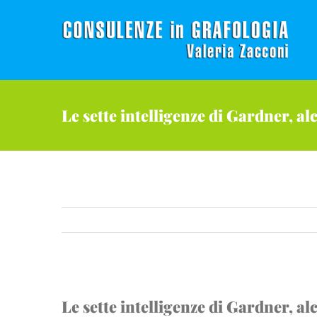
Salta
al
contenuto
Le sette intelligenze di Gardner, alc
Ingrandisci
Le sette intelligenze di Gardner, alc
immagine