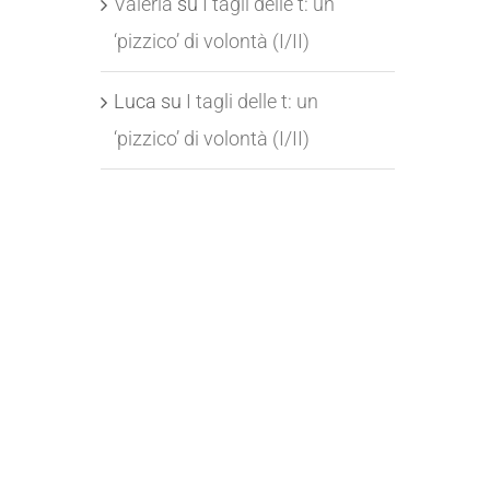
Valeria
su
I tagli delle t: un
‘pizzico’ di volontà (I/II)
Luca
su
I tagli delle t: un
‘pizzico’ di volontà (I/II)