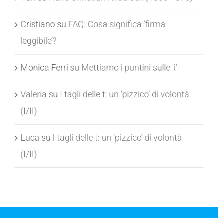
Cristiano
su
FAQ: Cosa significa ‘firma
leggibile’?
Monica Ferri
su
Mettiamo i puntini sulle ‘i’
Valeria
su
I tagli delle t: un ‘pizzico’ di volontà
(I/II)
Luca
su
I tagli delle t: un ‘pizzico’ di volontà
(I/II)