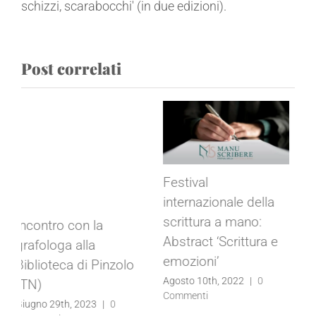
schizzi, scarabocchi' (in due edizioni).
Post correlati
Primo Festival della
scrittura a Bologna
10-11 Settembre
Approfondimento
2022
sulla cura della
Agosto 2nd, 2022
|
0
Persona umana ad
Commenti
Urbino, luglio 2022
Giugno 24th, 2022
|
0