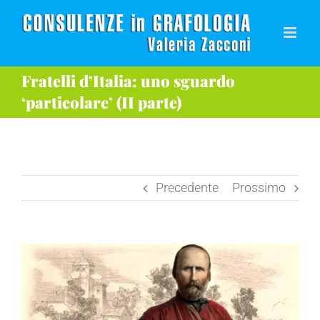
Salta
al
contenuto
Fratelli d’Italia: uno sguardo
‘particolare’ (II parte)
Precedente
Prossimo
Ingrandisci
immagine