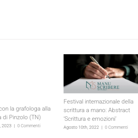
Festival internazionale della
con la grafologa alla
scrittura a mano: Abstract
a di Pinzolo (TN)
‘Scrittura e emozioni’
, 2023
|
0 Commenti
Agosto 10th, 2022
|
0 Commenti