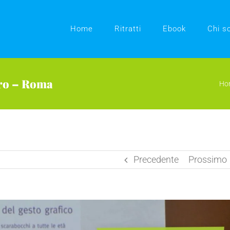
Home
Ritratti
Ebook
Chi s
bro – Roma
Ho
Precedente
Prossimo