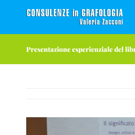
Salta
al
contenuto
Presentazione esperienziale del li
Ingrandisci
immagine