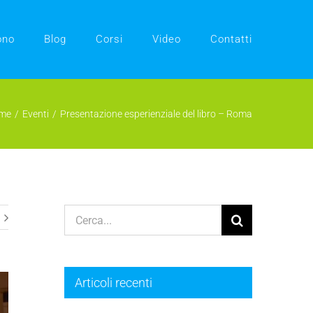
ono
Blog
Corsi
Video
Contatti
me
Eventi
Presentazione esperienziale del libro – Roma
Cerca
per:
Articoli recenti